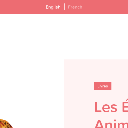
English
French
Livres
Les 
Ani