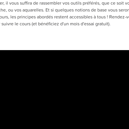
 il vous suffira de rassembler vos outils préférés, que ce soit vo
e, ou vos aquarelles. Et si quelques notions de base vous seron
urs, les principes abordés restent accessibles à tous ! Rendez-v
suivre le cours (et bénéficiez d'un mois d'essai gratuit).