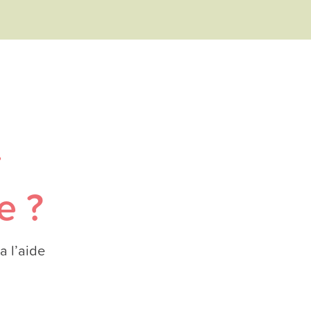
r
e ?
a l’aide