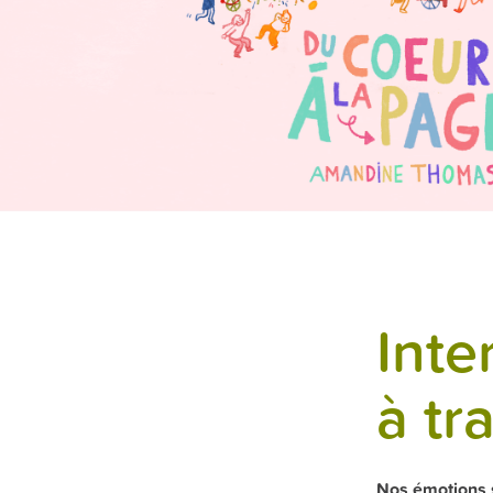
Inte
à tra
Nos émotions s