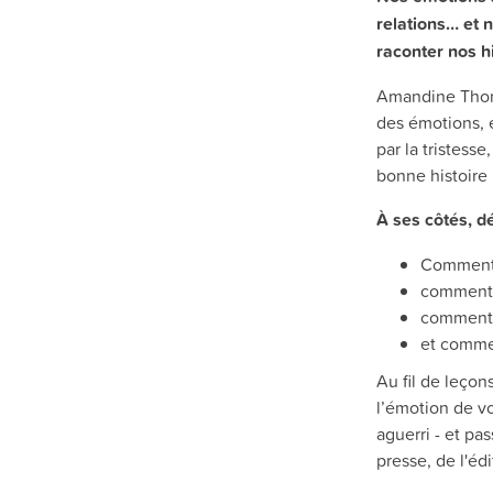
relations… et 
raconter nos hi
Amandine Thoma
des émotions, e
par la tristess
bonne histoire 
À ses côtés, d
Comment 
comment 
comment m
et commen
Au fil de leçon
l’émotion de vo
aguerri - et pa
presse, de l'éd