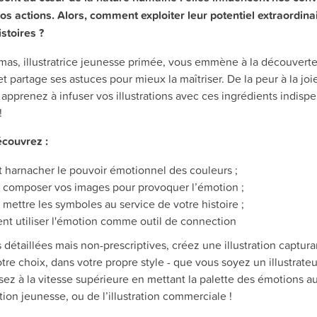
nos actions. Alors, comment exploiter leur potentiel extraordin
stoires ?
s, illustratrice jeunesse primée, vous emmène à la découverte 
t partage ses astuces pour mieux la maîtriser. De la peur à la joi
e, apprenez à infuser vos illustrations avec ces ingrédients indisp
!
écouvrez :
harnacher le pouvoir émotionnel des couleurs ;
composer vos images pour provoquer l’émotion ;
ettre les symboles au service de votre histoire ;
t utiliser l'émotion comme outil de connection
s détaillées mais non-prescriptives, créez une illustration captur
tre choix, dans votre propre style - que vous soyez un illustrate
ssez à la vitesse supérieure en mettant la palette des émotions au
ition jeunesse, ou de l’illustration commerciale !