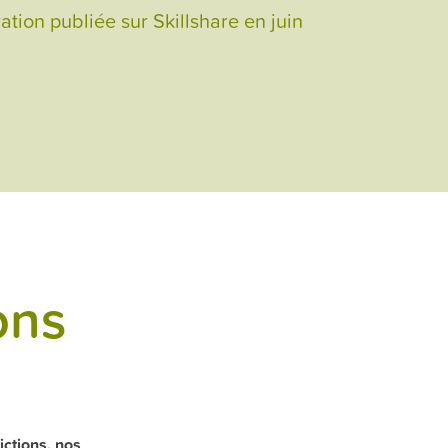
ration publiée sur Skillshare en juin
ons
ictions, nos